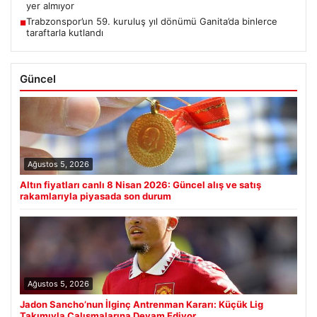
yer almıyor
Trabzonspor’un 59. kuruluş yıl dönümü Ganita’da binlerce
■
taraftarla kutlandı
Güncel
Ağustos 5, 2026
Altın fiyatları canlı 8 Nisan 2026: Güncel alış ve satış
rakamlarıyla piyasada son durum
Ağustos 5, 2026
Jadon Sancho’nun İlginç Antrenman Kararı: Küçük Lig
Takımıyla Çalışmalarına Devam Ediyor