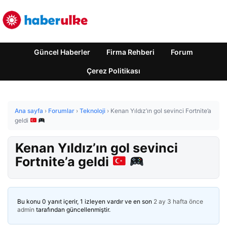
Güncel Haberler
Firma Rehberi
Forum
Çerez Politikası
Ana sayfa
›
Forumlar
›
Teknoloji
›
Kenan Yıldız’ın gol sevinci Fortnite’a
geldi
Kenan Yıldız’ın gol sevinci
Fortnite’a geldi
Bu konu 0 yanıt içerir, 1 izleyen vardır ve en son
2 ay 3 hafta önce
admin
tarafından güncellenmiştir.