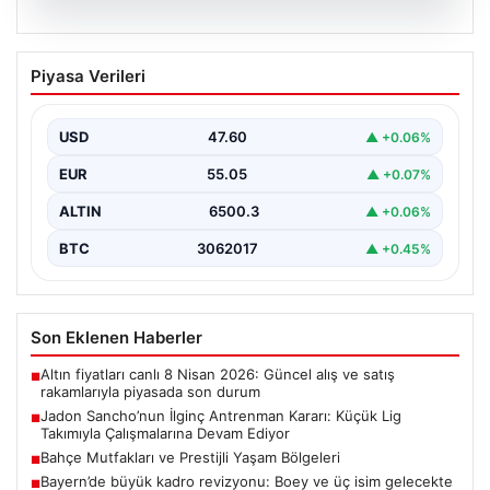
05.08.2026
Jadon Sancho’nun İlginç Antrenman
Piyasa Verileri
Kararı: Küçük Lig Takımıyla
Çalışmalarına Devam Ediyor
USD
47.60
▲ +0.06%
Manchester United ile yollarını ayırmasının ardından
futbol dünyasının gündeminden düşmeyen Jadon
EUR
55.05
▲ +0.07%
Sancho, kariyerine yeni…
ALTIN
6500.3
▲ +0.06%
BTC
3062017
▲ +0.45%
Son Eklenen Haberler
Altın fiyatları canlı 8 Nisan 2026: Güncel alış ve satış
■
rakamlarıyla piyasada son durum
Jadon Sancho’nun İlginç Antrenman Kararı: Küçük Lig
■
Takımıyla Çalışmalarına Devam Ediyor
Bahçe Mutfakları ve Prestijli Yaşam Bölgeleri
■
Bayern’de büyük kadro revizyonu: Boey ve üç isim gelecekte
■