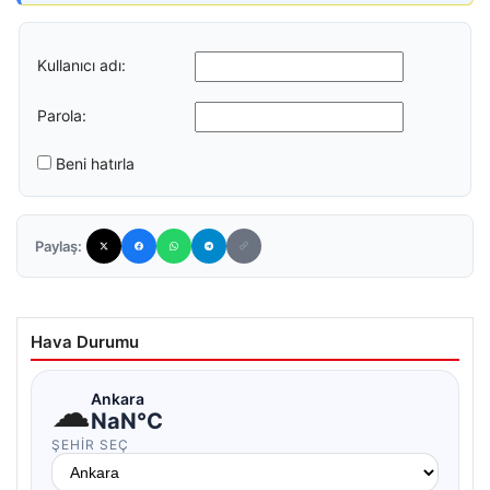
Kullanıcı adı:
Parola:
Beni hatırla
Paylaş:
Hava Durumu
☁
Ankara
NaN°C
ŞEHIR SEÇ