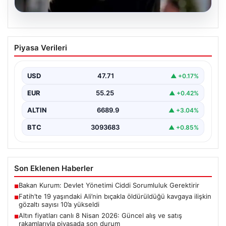
06.08.2026
Fatih’te 19 yaşındaki Ali’nin bıçakla
Piyasa Verileri
öldürüldüğü kavgaya ilişkin gözaltı
sayısı 10’a yükseldi
USD
47.71
▲ +0.17%
EUR
55.25
▲ +0.42%
ALTIN
6689.9
▲ +3.04%
BTC
3093683
▲ +0.85%
Son Eklenen Haberler
Bakan Kurum: Devlet Yönetimi Ciddi Sorumluluk Gerektirir
■
Fatih’te 19 yaşındaki Ali’nin bıçakla öldürüldüğü kavgaya ilişkin
■
gözaltı sayısı 10’a yükseldi
Altın fiyatları canlı 8 Nisan 2026: Güncel alış ve satış
■
rakamlarıyla piyasada son durum