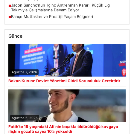
Jadon Sancho’nun İlginç Antrenman Kararı: Küçük Lig
■
Takımıyla Çalışmalarına Devam Ediyor
Bahçe Mutfakları ve Prestijli Yaşam Bölgeleri
■
Güncel
Ağustos 7, 2026
Bakan Kurum: Devlet Yönetimi Ciddi Sorumluluk Gerektirir
Ağustos 6, 2026
Fatih’te 19 yaşındaki Ali’nin bıçakla öldürüldüğü kavgaya
ilişkin gözaltı sayısı 10’a yükseldi