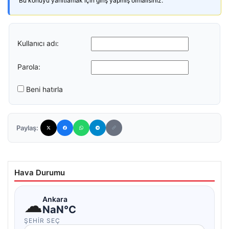
Bu konuyu yanıtlamak için giriş yapmış olmalısınız.
Kullanıcı adı:
Parola:
Beni hatırla
Paylaş:
Hava Durumu
☁
Ankara
NaN°C
ŞEHIR SEÇ