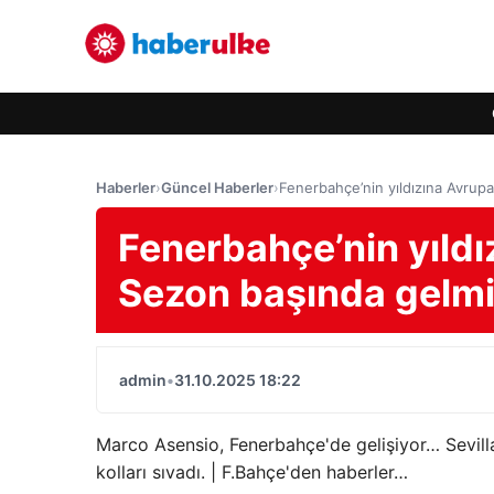
Haberler
›
Güncel Haberler
›
Fenerbahçe’nin yıldızına Avrupa
Fenerbahçe’nin yıldı
Sezon başında gelmiş
admin
•
31.10.2025 18:22
Marco Asensio, Fenerbahçe'de gelişiyor… Sevill
kolları sıvadı. | F.Bahçe'den haberler…