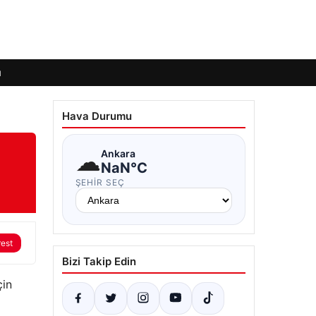
ı
Hava Durumu
☁
Ankara
NaN°C
ŞEHIR SEÇ
rest
Bizi Takip Edin
çin