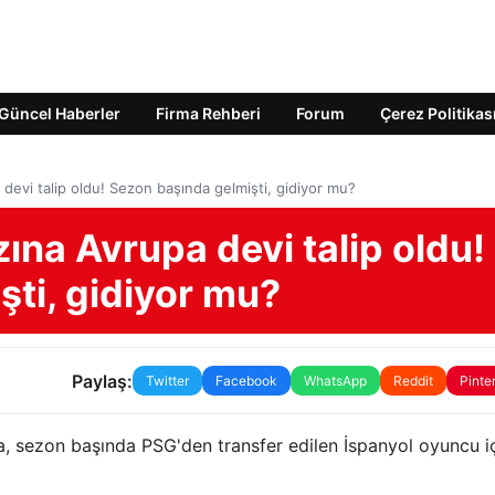
Güncel Haberler
Firma Rehberi
Forum
Çerez Politikas
 devi talip oldu! Sezon başında gelmişti, gidiyor mu?
zına Avrupa devi talip oldu!
ti, gidiyor mu?
Paylaş:
Twitter
Facebook
WhatsApp
Reddit
Pinte
a, sezon başında PSG'den transfer edilen İspanyol oyuncu i