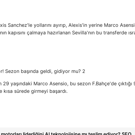
xis Sanchez'le yollarını ayırıp, Alexis'in yerine Marco Asens
nın kapısını çalmaya hazırlanan Sevilla'nın bu transferde ısr
 29 yaşındaki Marco Asensio, bu sezon F.Bahçe'de çıktığı 
e kısa sürede girmeyi başardı.
motorları liderliğini AI teknolojisine mı teslim ediyor? SEO