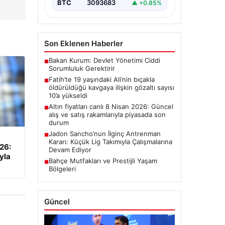
BTC
3093683
▲ +0.85%
Son Eklenen Haberler
Bakan Kurum: Devlet Yönetimi Ciddi
■
Sorumluluk Gerektirir
Fatih’te 19 yaşındaki Ali’nin bıçakla
■
öldürüldüğü kavgaya ilişkin gözaltı sayısı
10’a yükseldi
Altın fiyatları canlı 8 Nisan 2026: Güncel
■
alış ve satış rakamlarıyla piyasada son
durum
Jadon Sancho’nun İlginç Antrenman
■
Kararı: Küçük Lig Takımıyla Çalışmalarına
026:
Devam Ediyor
yla
Bahçe Mutfakları ve Prestijli Yaşam
■
Bölgeleri
Güncel