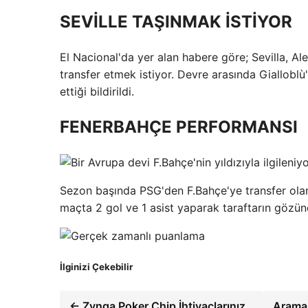
SEVİLLE TAŞINMAK İSTİYOR
El Nacional'da yer alan habere göre; Sevilla, Ale
transfer etmek istiyor. Devre arasında Gialloblù'
ettiği bildirildi.
FENERBAHÇE PERFORMANSI
Sezon başında PSG'den F.Bahçe'ye transfer olan
maçta 2 gol ve 1 asist yaparak taraftarın gözün
İlginizi Çekebilir
← Zynga Poker Chip İhtiyaçlarınız
Arama 