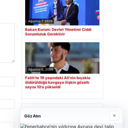
Ağustos 7, 2026
Bakan Kurum: Devlet Yönetimi Ciddi
Sorumluluk Gerektirir
Ağustos 6, 2026
Fatih’te 19 yaşındaki Ali’nin bıçakla
öldürüldüğü kavgaya ilişkin gözaltı
sayısı 10’a yükseldi
Son Eklenen Firmalar
×
Göz Atın