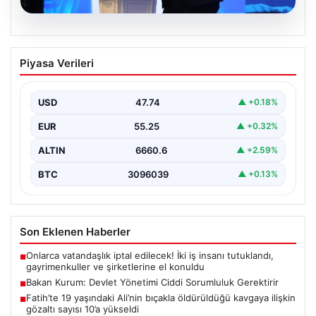
07.08.2026
Bakan Kurum: Devlet Yönetimi Ciddi
Piyasa Verileri
Sorumluluk Gerektirir
Çevre, Şehircilik ve İklim Değişikliği Bakanı Murat
Kurum, gerçekleştirdiği konuşmada devlet yönetiminin
USD
47.74
▲ +0.18%
ve büyük…
EUR
55.25
▲ +0.32%
ALTIN
6660.6
▲ +2.59%
BTC
3096039
▲ +0.13%
Son Eklenen Haberler
Onlarca vatandaşlık iptal edilecek! İki iş insanı tutuklandı,
■
gayrimenkuller ve şirketlerine el konuldu
Bakan Kurum: Devlet Yönetimi Ciddi Sorumluluk Gerektirir
■
Fatih’te 19 yaşındaki Ali’nin bıçakla öldürüldüğü kavgaya ilişkin
■
gözaltı sayısı 10’a yükseldi