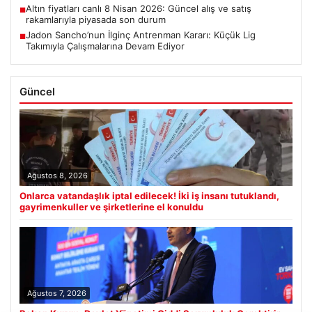
Altın fiyatları canlı 8 Nisan 2026: Güncel alış ve satış
■
rakamlarıyla piyasada son durum
Jadon Sancho’nun İlginç Antrenman Kararı: Küçük Lig
■
Takımıyla Çalışmalarına Devam Ediyor
Güncel
Ağustos 8, 2026
Onlarca vatandaşlık iptal edilecek! İki iş insanı tutuklandı,
gayrimenkuller ve şirketlerine el konuldu
Ağustos 7, 2026