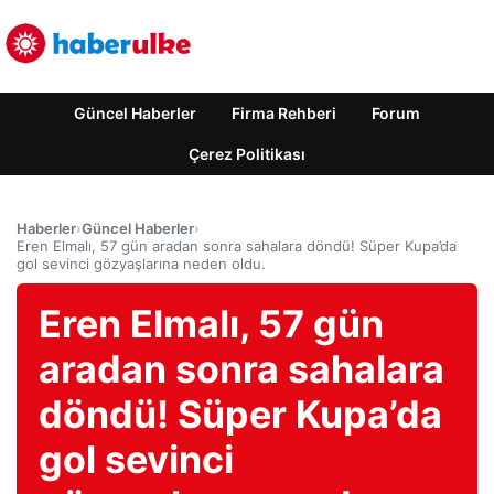
Güncel Haberler
Firma Rehberi
Forum
Çerez Politikası
Haberler
›
Güncel Haberler
›
Eren Elmalı, 57 gün aradan sonra sahalara döndü! Süper Kupa’da
gol sevinci gözyaşlarına neden oldu.
Eren Elmalı, 57 gün
aradan sonra sahalara
döndü! Süper Kupa’da
gol sevinci