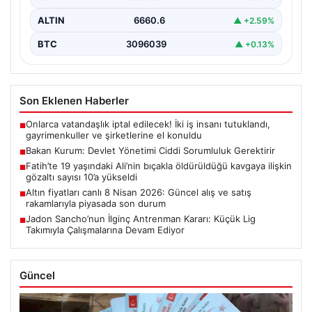
ALTIN
6660.6
▲ +2.59%
BTC
3096039
▲ +0.13%
Son Eklenen Haberler
Onlarca vatandaşlık iptal edilecek! İki iş insanı tutuklandı,
■
gayrimenkuller ve şirketlerine el konuldu
Bakan Kurum: Devlet Yönetimi Ciddi Sorumluluk Gerektirir
■
Fatih’te 19 yaşındaki Ali’nin bıçakla öldürüldüğü kavgaya ilişkin
■
gözaltı sayısı 10’a yükseldi
Altın fiyatları canlı 8 Nisan 2026: Güncel alış ve satış
■
rakamlarıyla piyasada son durum
Jadon Sancho’nun İlginç Antrenman Kararı: Küçük Lig
■
Takımıyla Çalışmalarına Devam Ediyor
Güncel