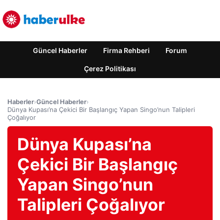
Güncel Haberler
Firma Rehberi
Forum
Çerez Politikası
Haberler
›
Güncel Haberler
›
Dünya Kupası’na Çekici Bir Başlangıç Yapan Singo’nun Talipleri
Çoğalıyor
Dünya Kupası’na
Çekici Bir Başlangıç
Yapan Singo’nun
Talipleri Çoğalıyor