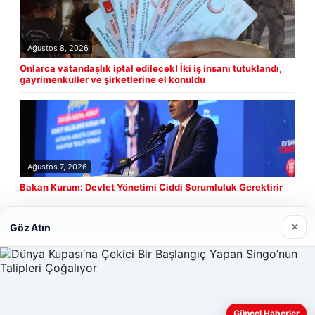
Ağustos 8, 2026
Onlarca vatandaşlık iptal edilecek! İki iş insanı tutuklandı,
gayrimenkuller ve şirketlerine el konuldu
Ağustos 7, 2026
Bakan Kurum: Devlet Yönetimi Ciddi Sorumluluk Gerektirir
×
Göz Atın
Son Eklenen Firmalar
Prenses Night Club
Nisan 29, 2026
Güncel Haberler