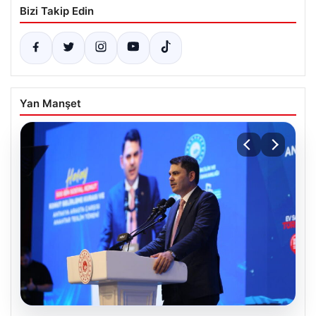
Bizi Takip Edin
Yan Manşet