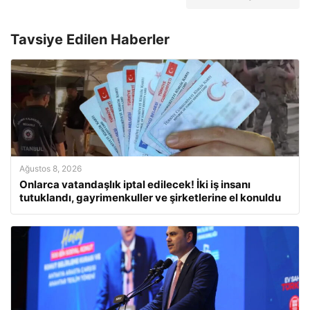
Tavsiye Edilen Haberler
Ağustos 8, 2026
Onlarca vatandaşlık iptal edilecek! İki iş insanı
tutuklandı, gayrimenkuller ve şirketlerine el konuldu