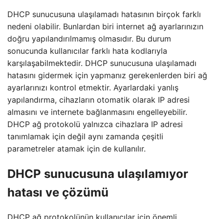
DHCP sunucusuna ulaşılamadı hatasının birçok farklı
nedeni olabilir. Bunlardan biri internet ağ ayarlarınızın
doğru yapılandırılmamış olmasıdır. Bu durum
sonucunda kullanıcılar farklı hata kodlarıyla
karşılaşabilmektedir. DHCP sunucusuna ulaşılamadı
hatasını gidermek için yapmanız gerekenlerden biri ağ
ayarlarınızı kontrol etmektir. Ayarlardaki yanlış
yapılandırma, cihazların otomatik olarak IP adresi
almasını ve internete bağlanmasını engelleyebilir.
DHCP ağ protokolü yalnızca cihazlara IP adresi
tanımlamak için değil aynı zamanda çeşitli
parametreler atamak için de kullanılır.
DHCP sunucusuna ulaşılamıyor
hatası ve çözümü
DHCP ağ protokolünün kullanıcılar için önemli