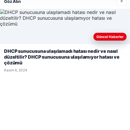
×
Göz Atın
Son Eklenen Firmalar
Prenses Night Club
Nisan 29, 2026
Güncel Haberler
Web sitemizi nasıl kullandığınızı daha iyi anlayabilmek,
DHCP sunucusuna ulaşılamadı hatası nedir ve nasıl
deneyiminizi kişiselleştirmek ve geliştirmek amacıyla çerezler
düzeltilir? DHCP sunucusuna ulaşılamıyor hatası ve
kullanıyoruz.
Çerez Politikamız
çözümü
Reddet
Kabul Et
Kasım 6, 2024
© 2026 Haber Ülke
io
antep escort
antep escort
antep escort
antep escort
antep escort
rehber siteleri