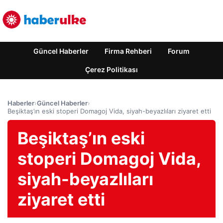
Güncel Haberler
Firma Rehberi
Forum
Çerez Politikası
Haberler
›
Güncel Haberler
›
Beşiktaş’ın eski stoperi Domagoj Vida, siyah-beyazlıları ziyaret etti
Beşiktaş’ın eski
stoperi Domagoj Vida,
siyah-beyazlıları
ziyaret etti