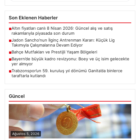
Son Eklenen Haberler
Altın fiyatları canlı 8 Nisan 2026: Güncel alış ve satış
■
rakamlarıyla piyasada son durum
Jadon Sancho’nun İlginç Antrenman Kararı: Küçük Lig
■
Takımıyla Çalışmalarına Devam Ediyor
Bahçe Mutfakları ve Prestijli Yaşam Bölgeleri
■
Bayern’de büyük kadro revizyonu: Boey ve üç isim gelecekte
■
yer almıyor
Trabzonspor’un 59. kuruluş yıl dönümü Ganita’da binlerce
■
taraftarla kutlandı
Güncel
Ağustos 5, 2026