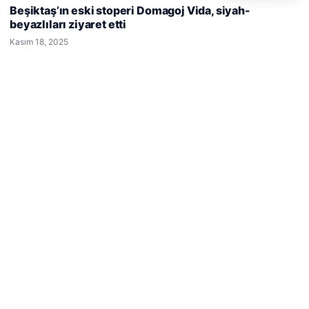
deneyiminizi kişiselleştirmek ve geliştirmek amacıyla çerezler
Beşiktaş’ın eski stoperi Domagoj Vida, siyah-
kullanıyoruz.
Çerez Politikamız
beyazlıları ziyaret etti
Reddet
Kabul Et
© 2026 Haber Ülke
Kasım 18, 2025
etcio