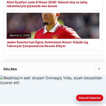
Altın fiyatları canlı 8 Nisan 2026: Güncel alış ve satış
rakamlarıyla piyasada son durum
Ağustos 5, 2026
Jadon Sancho’nun İlginç Antrenman Kararı: Küçük Lig
Takımıyla Çalışmalarına Devam Ediyor
Son Eklenen Firmalar
×
Göz Atın
Prenses Night Club
Nisan 29, 2026
Güncel Haberler
Web sitemizi nasıl kullandığınızı daha iyi anlayabilmek,