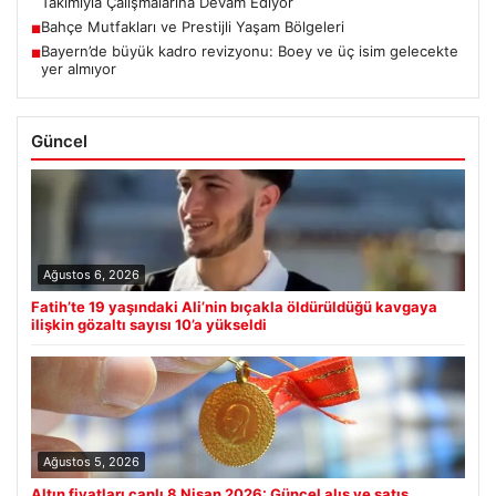
Takımıyla Çalışmalarına Devam Ediyor
Bahçe Mutfakları ve Prestijli Yaşam Bölgeleri
■
Bayern’de büyük kadro revizyonu: Boey ve üç isim gelecekte
■
yer almıyor
Güncel
Ağustos 6, 2026
Fatih’te 19 yaşındaki Ali’nin bıçakla öldürüldüğü kavgaya
ilişkin gözaltı sayısı 10’a yükseldi
Ağustos 5, 2026
Altın fiyatları canlı 8 Nisan 2026: Güncel alış ve satış