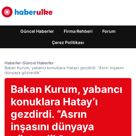
Güncel Haberler
Firma Rehberi
Forum
Çerez Politikası
Haberler
›
Güncel Haberler
›
Bakan Kurum, yabancı konuklara Hatay’ı gezdirdi. “Asrın inşasını
dünyaya gösterdik”
Bakan Kurum, yabancı
konuklara Hatay’ı
gezdirdi. “Asrın
inşasını dünyaya