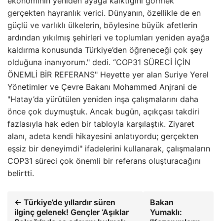
ekonominin yeniden ayağa kalktığını görmek
gerçekten hayranlık verici. Dünyanın, özellikle de en
güçlü ve varlıklı ülkelerin, böylesine büyük afetlerin
ardından yıkılmış şehirleri ve toplumları yeniden ayağa
kaldırma konusunda Türkiye’den öğreneceği çok şey
olduğuna inanıyorum." dedi. “COP31 SÜRECİ İÇİN
ÖNEMLİ BİR REFERANS" Heyette yer alan Suriye Yerel
Yönetimler ve Çevre Bakanı Mohammed Anjrani de
"Hatay’da yürütülen yeniden inşa çalışmalarını daha
önce çok duymuştuk. Ancak bugün, açıkçası takdiri
fazlasıyla hak eden bir tabloyla karşılaştık. Ziyaret
alanı, adeta kendi hikayesini anlatıyordu; gerçekten
eşsiz bir deneyimdi" ifadelerini kullanarak, çalışmaların
COP31 süreci çok önemli bir referans oluşturacağını
belirtti.
← Türkiye’de yıllardır süren
Bakan
ilginç gelenek! Gençler ‘Aşıklar
Yumaklı: