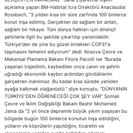
açıklama yapan BM-Habitat İcra Direktörü Anaclaudia
Rossbach, "3 yıldan kısa bir süre zarfında 100 binlerce
konut inşa edilmiş. Gerçekten de sağlam bir anlatı,
sağlam bir hikaye. Tüm dünya halkları için dirençli
şehirlerle ilgili bu şekilde çıkartılıp yansıtılabilir.
Türkiye'den de yine bu güzel örnekleri COP31'e
taşımasını temenni ediyorum" dedi. Kosova Çevre ve
Mekansal Planlama Bakanı Fitore Pacolli ise "Burada
yaşanan trajedinin, kaybedilen onca canın ve şehrin
uğradığı ekonomik kaybın ardından gördüklerim
gerçekten inanılmaz. Bu kadar kısa sürede yeniden
ayağa kalkmak olağanüstü." diye konuştu. “DÜNYANIN
TÜRKİYE'DEN ÖĞRENECEĞİ ÇOK ŞEY VAR” Somali
Çevre ve İklim Değişikliği Bakanı Bashir Mohamed
Jama da "2 yıl önce depremle büyük yıkım yaşayan bu
bölgede bugün 100 binlerce konutun inşa edildiğini,
yolların ve köprülerin yapıldığını, ticaretin ve