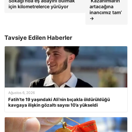
Sokağı’nda eş adayını bulmak
‘Kazanımların
için kilometrelerce yürüyor
artacağına
inancımız tam’
→
Tavsiye Edilen Haberler
Ağustos 6, 2026
Fatih’te 19 yaşındaki Ali’nin bıçakla öldürüldüğü
kavgaya ilişkin gözaltı sayısı 10’a yükseldi