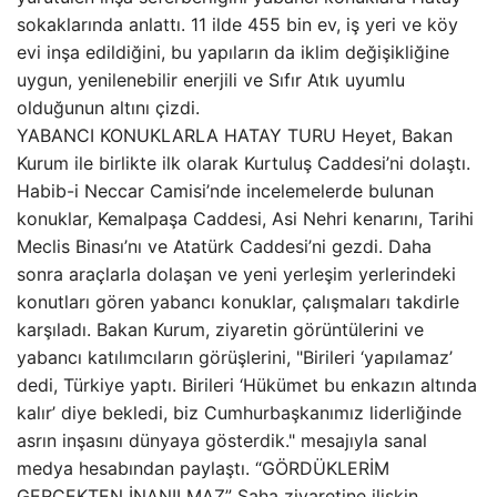
sokaklarında anlattı. 11 ilde 455 bin ev, iş yeri ve köy
evi inşa edildiğini, bu yapıların da iklim değişikliğine
uygun, yenilenebilir enerjili ve Sıfır Atık uyumlu
olduğunun altını çizdi.
YABANCI KONUKLARLA HATAY TURU Heyet, Bakan
Kurum ile birlikte ilk olarak Kurtuluş Caddesi’ni dolaştı.
Habib-i Neccar Camisi’nde incelemelerde bulunan
konuklar, Kemalpaşa Caddesi, Asi Nehri kenarını, Tarihi
Meclis Binası’nı ve Atatürk Caddesi’ni gezdi. Daha
sonra araçlarla dolaşan ve yeni yerleşim yerlerindeki
konutları gören yabancı konuklar, çalışmaları takdirle
karşıladı. Bakan Kurum, ziyaretin görüntülerini ve
yabancı katılımcıların görüşlerini, "Birileri ‘yapılamaz’
dedi, Türkiye yaptı. Birileri ‘Hükümet bu enkazın altında
kalır’ diye bekledi, biz Cumhurbaşkanımız liderliğinde
asrın inşasını dünyaya gösterdik." mesajıyla sanal
medya hesabından paylaştı. “GÖRDÜKLERİM
GERÇEKTEN İNANILMAZ” Saha ziyaretine ilişkin