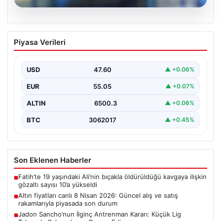
05.08.2026
Altın fiyatları canlı 8 Nisan 2026:
Piyasa Verileri
Güncel alış ve satış rakamlarıyla
piyasada son durum
USD
47.60
▲ +0.06%
Altın piyasası, son dönemlerde yaşanan jeopolitik
gelişmeler ve bölgesel barış umutlarıyla birlikte
EUR
55.05
▲ +0.07%
hareketli bir…
ALTIN
6500.3
▲ +0.06%
BTC
3062017
▲ +0.45%
Son Eklenen Haberler
Fatih’te 19 yaşındaki Ali’nin bıçakla öldürüldüğü kavgaya ilişkin
■
gözaltı sayısı 10’a yükseldi
Altın fiyatları canlı 8 Nisan 2026: Güncel alış ve satış
■
rakamlarıyla piyasada son durum
Jadon Sancho’nun İlginç Antrenman Kararı: Küçük Lig
■