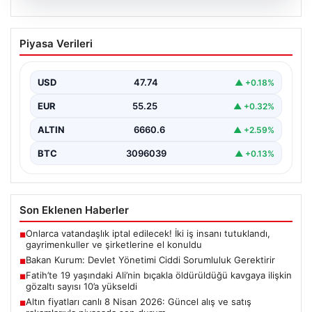
07.08.2026
Bakan Kurum: Devlet Yönetimi Ciddi
Piyasa Verileri
Sorumluluk Gerektirir
Çevre, Şehircilik ve İklim Değişikliği Bakanı Murat
Kurum, gerçekleştirdiği konuşmada devlet yönetiminin
USD
47.74
▲ +0.18%
ve büyük…
EUR
55.25
▲ +0.32%
ALTIN
6660.6
▲ +2.59%
BTC
3096039
▲ +0.13%
Son Eklenen Haberler
Onlarca vatandaşlık iptal edilecek! İki iş insanı tutuklandı,
■
gayrimenkuller ve şirketlerine el konuldu
Bakan Kurum: Devlet Yönetimi Ciddi Sorumluluk Gerektirir
■
Fatih’te 19 yaşındaki Ali’nin bıçakla öldürüldüğü kavgaya ilişkin
■
gözaltı sayısı 10’a yükseldi
Altın fiyatları canlı 8 Nisan 2026: Güncel alış ve satış
■