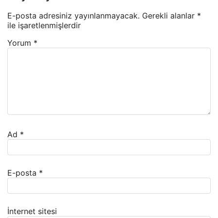
E-posta adresiniz yayınlanmayacak.
Gerekli alanlar
*
ile işaretlenmişlerdir
Yorum
*
Ad
*
E-posta
*
İnternet sitesi