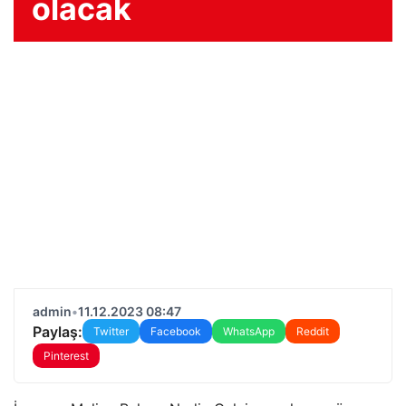
olacak
admin
•
11.12.2023 08:47
Paylaş:
Twitter
Facebook
WhatsApp
Reddit
Pinterest