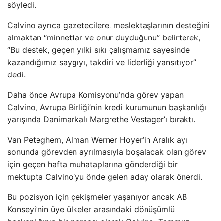
söyledi.
Calvino ayrıca gazetecilere, meslektaşlarının desteğini
almaktan “minnettar ve onur duyduğunu” belirterek,
“Bu destek, geçen yılki sıkı çalışmamız sayesinde
kazandığımız saygıyı, takdiri ve liderliği yansıtıyor”
dedi.
Daha önce Avrupa Komisyonu’nda görev yapan
Calvino, Avrupa Birliği’nin kredi kurumunun başkanlığı
yarışında Danimarkalı Margrethe Vestager’ı bıraktı.
Van Peteghem, Alman Werner Hoyer’in Aralık ayı
sonunda görevden ayrılmasıyla boşalacak olan görev
için geçen hafta muhataplarına gönderdiği bir
mektupta Calvino’yu önde gelen aday olarak önerdi.
Bu pozisyon için çekişmeler yaşanıyor ancak AB
Konseyi’nin üye ülkeler arasındaki dönüşümlü