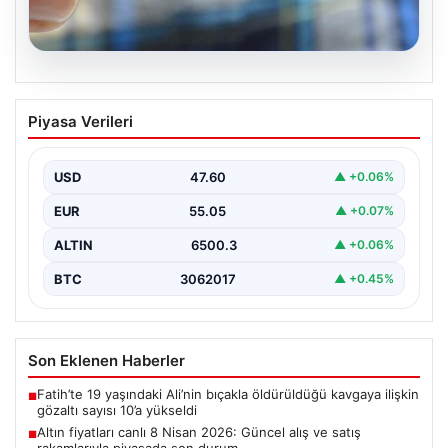
05.08.2026
Altın fiyatları canlı 8 Nisan 2026:
Piyasa Verileri
Güncel alış ve satış rakamlarıyla
piyasada son durum
USD
47.60
▲ +0.06%
Altın piyasası, son dönemlerde yaşanan jeopolitik
gelişmeler ve bölgesel barış umutlarıyla birlikte
EUR
55.05
▲ +0.07%
hareketli bir…
ALTIN
6500.3
▲ +0.06%
BTC
3062017
▲ +0.45%
Son Eklenen Haberler
Fatih’te 19 yaşındaki Ali’nin bıçakla öldürüldüğü kavgaya ilişkin
■
gözaltı sayısı 10’a yükseldi
Altın fiyatları canlı 8 Nisan 2026: Güncel alış ve satış
■
rakamlarıyla piyasada son durum