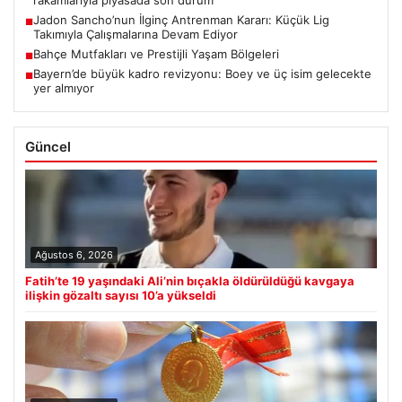
Jadon Sancho’nun İlginç Antrenman Kararı: Küçük Lig
■
Takımıyla Çalışmalarına Devam Ediyor
Bahçe Mutfakları ve Prestijli Yaşam Bölgeleri
■
Bayern’de büyük kadro revizyonu: Boey ve üç isim gelecekte
■
yer almıyor
Güncel
Ağustos 6, 2026
Fatih’te 19 yaşındaki Ali’nin bıçakla öldürüldüğü kavgaya
ilişkin gözaltı sayısı 10’a yükseldi