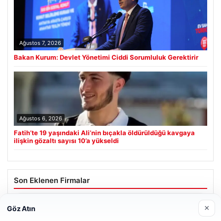
Ağustos 7, 2026
Bakan Kurum: Devlet Yönetimi Ciddi Sorumluluk Gerektirir
Ağustos 6, 2026
Fatih’te 19 yaşındaki Ali’nin bıçakla öldürüldüğü kavgaya
ilişkin gözaltı sayısı 10’a yükseldi
Son Eklenen Firmalar
Prenses Night Club
×
Göz Atın
Nisan 29, 2026