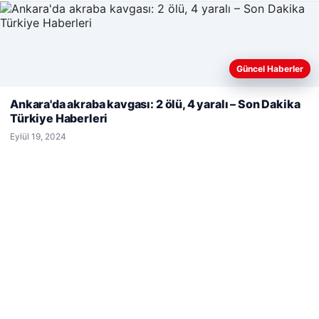
Güncel Haberler
Web sitemizi nasıl kullandığınızı daha iyi anlayabilmek,
deneyiminizi kişiselleştirmek ve geliştirmek amacıyla çerezler
Ankara'da akraba kavgası: 2 ölü, 4 yaralı – Son Dakika
© 2026 Haber Ülke
kullanıyoruz.
Çerez Politikamız
Türkiye Haberleri
Reddet
Kabul Et
etcio
Eylül 19, 2024