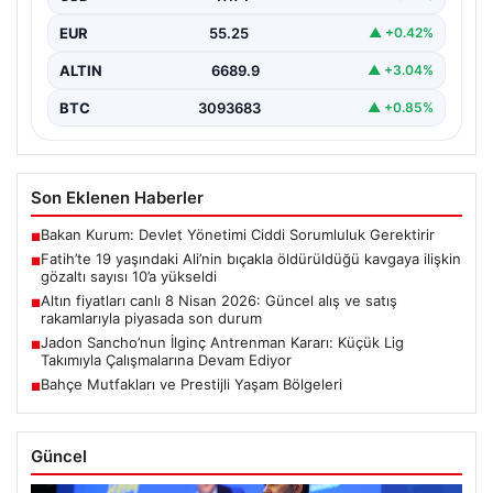
EUR
55.25
▲ +0.42%
ALTIN
6689.9
▲ +3.04%
BTC
3093683
▲ +0.85%
Son Eklenen Haberler
Bakan Kurum: Devlet Yönetimi Ciddi Sorumluluk Gerektirir
■
Fatih’te 19 yaşındaki Ali’nin bıçakla öldürüldüğü kavgaya ilişkin
■
gözaltı sayısı 10’a yükseldi
Altın fiyatları canlı 8 Nisan 2026: Güncel alış ve satış
■
rakamlarıyla piyasada son durum
Jadon Sancho’nun İlginç Antrenman Kararı: Küçük Lig
■
Takımıyla Çalışmalarına Devam Ediyor
Bahçe Mutfakları ve Prestijli Yaşam Bölgeleri
■
Güncel