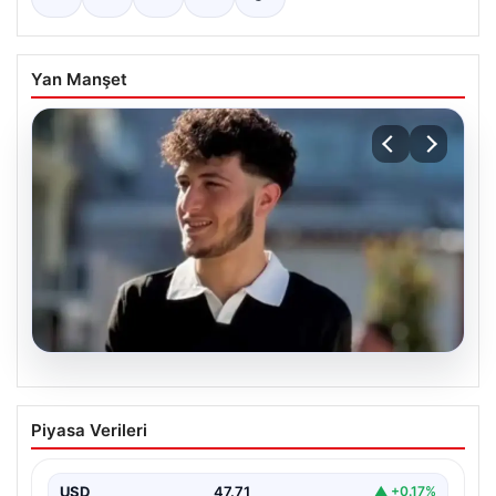
Yan Manşet
06.08.2026
Fatih’te 19 yaşındaki Ali’nin bıçakla
Piyasa Verileri
öldürüldüğü kavgaya ilişkin gözaltı
sayısı 10’a yükseldi
USD
47.71
▲ +0.17%