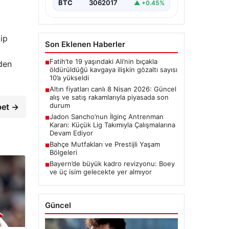
BTC
3062017
▲ +0.45%
kip
Son Eklenen Haberler
Fatih’te 19 yaşındaki Ali’nin bıçakla
den
■
öldürüldüğü kavgaya ilişkin gözaltı sayısı
10’a yükseldi
Altın fiyatları canlı 8 Nisan 2026: Güncel
■
alış ve satış rakamlarıyla piyasada son
durum
bet →
Jadon Sancho’nun İlginç Antrenman
■
Kararı: Küçük Lig Takımıyla Çalışmalarına
Devam Ediyor
Bahçe Mutfakları ve Prestijli Yaşam
■
Bölgeleri
Bayern’de büyük kadro revizyonu: Boey
■
ve üç isim gelecekte yer almıyor
Güncel