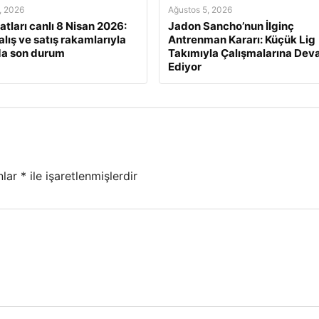
, 2026
Ağustos 5, 2026
yatları canlı 8 Nisan 2026:
Jadon Sancho’nun İlginç
alış ve satış rakamlarıyla
Antrenman Kararı: Küçük Lig
da son durum
Takımıyla Çalışmalarına De
Ediyor
nlar
*
ile işaretlenmişlerdir