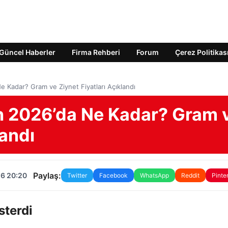
Güncel Haberler
Firma Rehberi
Forum
Çerez Politikas
Ne Kadar? Gram ve Ziynet Fiyatları Açıklandı
san 2026’da Ne Kadar? Gram 
landı
Paylaş:
26 20:20
Twitter
Facebook
WhatsApp
Reddit
Pinte
sterdi