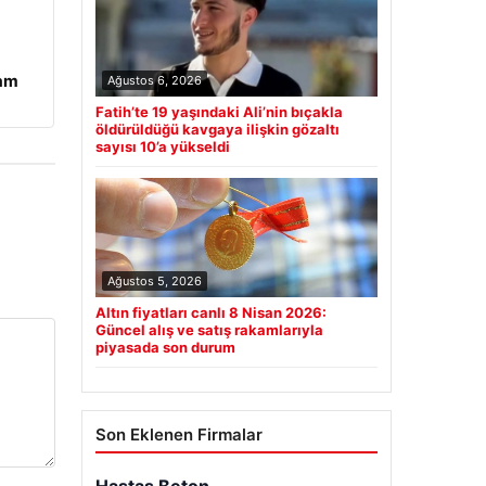
vam
Ağustos 6, 2026
Fatih’te 19 yaşındaki Ali’nin bıçakla
öldürüldüğü kavgaya ilişkin gözaltı
sayısı 10’a yükseldi
Ağustos 5, 2026
Altın fiyatları canlı 8 Nisan 2026:
Güncel alış ve satış rakamlarıyla
piyasada son durum
Son Eklenen Firmalar