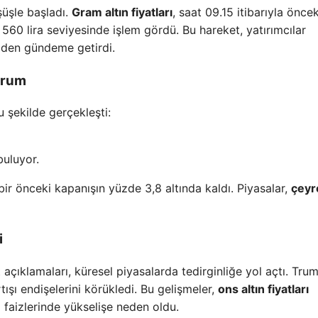
şüşle başladı.
Gram altın fiyatları
, saat 09.15 itibarıyla öncek
 560 lira seviyesinde işlem gördü. Bu hareket, yatırımcılar
niden gündeme getirdi.
urum
şu şekilde gerçekleşti:
buluyor.
bir önceki kapanışın yüzde 3,8 altında kaldı. Piyasalar,
çeyr
i
açıklamaları, küresel piyasalarda tedirginliğe yol açtı. Trum
tışı endişelerini körükledi. Bu gelişmeler,
ons altın fiyatları
l faizlerinde yükselişe neden oldu.