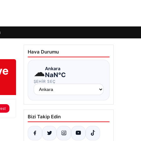
ı
Hava Durumu
ve
☁
Ankara
NaN°C
ŞEHIR SEÇ
rest
Bizi Takip Edin