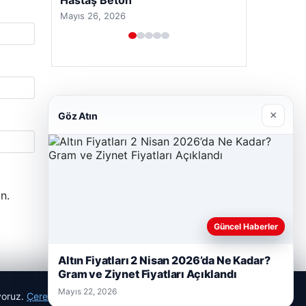
×
Göz Atın
Prenses Night Club
n.
Nisan 29, 2026
Güncel Haberler
Altın Fiyatları 2 Nisan 2026’da Ne Kadar?
Gram ve Ziynet Fiyatları Açıklandı
Mayıs 22, 2026
ıyoruz.
Çerez Politikamız
Reddet
Kabul Et