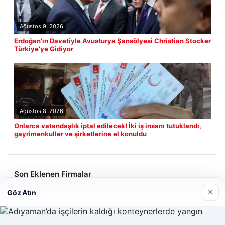
Ağustos 9, 2026
Erdoğan’ın Davetiyle Avusturya Şansölyesi Christian Stocker
Türkiye’ye Gidiyor
Ağustos 8, 2026
Onlarca vatandaşlık iptal edilecek! İki iş insanı tutuklandı,
gayrimenkuller ve şirketlerine el konuldu
Son Eklenen Firmalar
×
Göz Atın
Prenses Night Club
Nisan 29, 2026