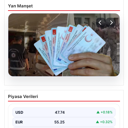
Yan Manşet
08.08.2026
Onlarca vatandaşlık iptal edilecek! İki iş
Piyasa Verileri
insanı tutuklandı, gayrimenkuller ve
şirketlerine el konuldu
USD
47.74
▲ +0.18%
EUR
55.25
▲ +0.32%