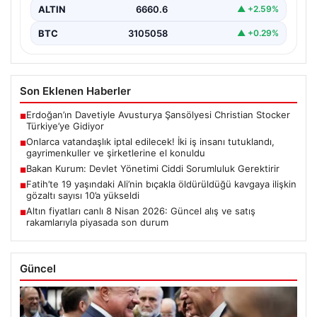
ALTIN
6660.6
▲ +2.59%
BTC
3105058
▲ +0.29%
Son Eklenen Haberler
Erdoğan’ın Davetiyle Avusturya Şansölyesi Christian Stocker
■
Türkiye’ye Gidiyor
Onlarca vatandaşlık iptal edilecek! İki iş insanı tutuklandı,
■
gayrimenkuller ve şirketlerine el konuldu
Bakan Kurum: Devlet Yönetimi Ciddi Sorumluluk Gerektirir
■
Fatih’te 19 yaşındaki Ali’nin bıçakla öldürüldüğü kavgaya ilişkin
■
gözaltı sayısı 10’a yükseldi
Altın fiyatları canlı 8 Nisan 2026: Güncel alış ve satış
■
rakamlarıyla piyasada son durum
Güncel